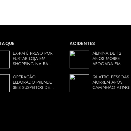
TAQUE
ACIDENTES
EX-PM É PRESO POR
MENINA DE 12
FURTAR LOJA EM
ANOS MORRE
SHOPPING NA BAHIA
AFOGADA EM
E ESCAPA
TANQUE NA ZONA
CORRENDO DE
RURAL DE ARACI,
OPERAÇÃO
QUATRO PESSOAS
DELEGACIA
BAHIA; POLÍCIA
ELDORADO PRENDE
MORREM APÓS
INVESTIGA
SEIS SUSPEITOS DE
CAMINHÃO ATINGI
CIRCUNSTÂNCIAS
MOVIMENTAR R$ 25
RESTAURANTE NA
MILHÕES COM
CHAPADA
AGIOTAGEM
DIAMANTINA