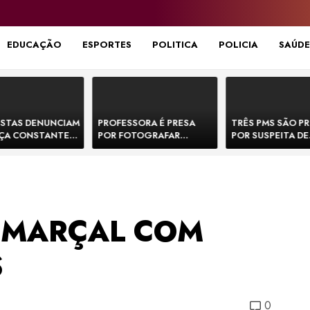
EDUCAÇÃO
ESPORTES
POLITICA
POLICIA
SAÚDE
STAS DENUNCIAM
PROFESSORA É PRESA
TRÊS PMS SÃO P
ÇA CONSTANTE
POR FOTOGRAFAR
POR SUSPEITA DE
NOS NA BR-330 E
PARTES ÍNTIMAS DE
EXECUTAR DOIS
ACIDENTES
BEBÊS EM CRECHE E
E FORJAR CENA D
MANDAR PARA EX-
CONFRONTO NA 
APRESENTADOR
 MARÇAL COM
S
0