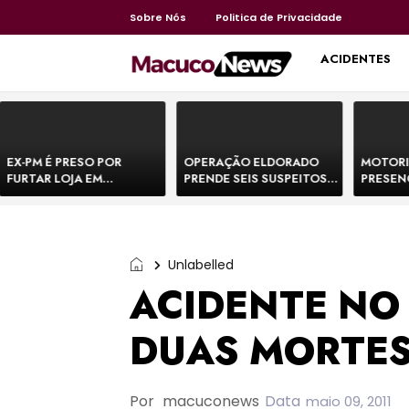
Sobre Nós
Politica de Privacidade
HOME
ACIDENTES
EX-PM É PRESO POR
OPERAÇÃO ELDORADO
MOTORI
FURTAR LOJA EM
PRENDE SEIS SUSPEITOS
PRESEN
SHOPPING NA BAHIA E
DE MOVIMENTAR R$ 25
DE BOVI
ESCAPA CORRENDO DE
MILHÕES COM
TEMEM 
DELEGACIA
AGIOTAGEM
Unlabelled
ACIDENTE NO
DUAS MORTE
Por
macuconews
Data
maio 09, 2011