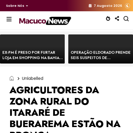
Sobre Nós
7 Augosto 2026
EX-PM É PRESO POR FURTAR
OPERAÇÃO ELDORADO PRENDE
LOJA EM SHOPPING NA BAHIA E
SEIS SUSPEITOS DE
ESCAPA CORRENDO DE
MOVIMENTAR R$ 25 MILHÕES
DELEGACIA
COM AGIOTAGEM
Unlabelled
AGRICULTORES DA
ZONA RURAL DO
ITARARÉ DE
BUERAREMA ESTÃO NA