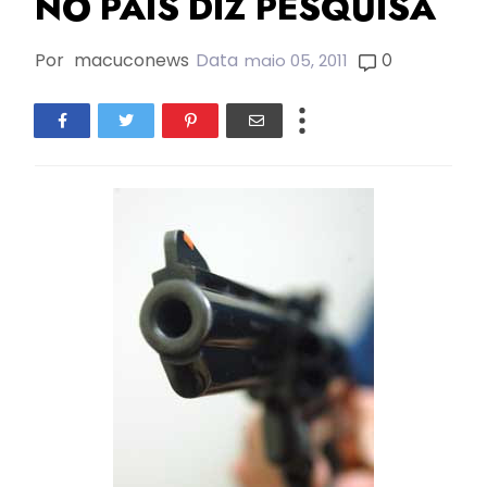
NO PAIS DIZ PESQUISA
Por
macuconews
Data
0
maio 05, 2011