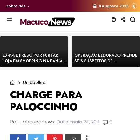
Sobre Nós
8 Augosto 2026
EX-PM É PRESO POR FURTAR
OPERAÇÃO ELDORADO PRENDE
LOJA EM SHOPPING NA BAHIA E
SEIS SUSPEITOS DE
ESCAPA CORRENDO DE
MOVIMENTAR R$ 25 MILHÕES
DELEGACIA
COM AGIOTAGEM
Unlabelled
CHARGE PARA
PALOCCINHO
Por
macuconews
Data
0
maio 24, 2011