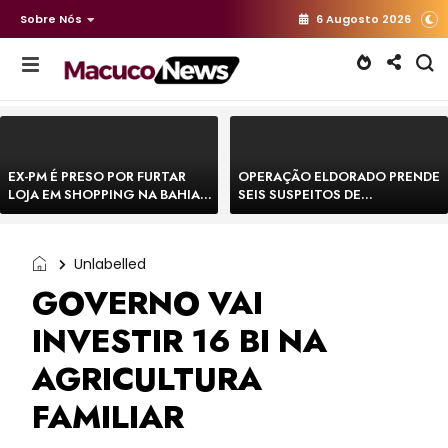
Sobre Nós
6 Augosto 2026
EX-PM É PRESO POR FURTAR
OPERAÇÃO ELDORADO PRENDE
LOJA EM SHOPPING NA BAHIA E
SEIS SUSPEITOS DE
ESCAPA CORRENDO DE
MOVIMENTAR R$ 25 MILHÕES
DELEGACIA
COM AGIOTAGEM
Unlabelled
GOVERNO VAI
INVESTIR 16 BI NA
AGRICULTURA
FAMILIAR