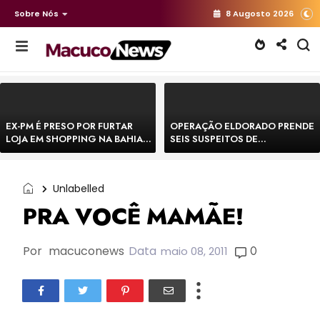
Sobre Nós
8 Augosto 2026
EX-PM É PRESO POR FURTAR
OPERAÇÃO ELDORADO PRENDE
LOJA EM SHOPPING NA BAHIA E
SEIS SUSPEITOS DE
ESCAPA CORRENDO DE
MOVIMENTAR R$ 25 MILHÕES
DELEGACIA
COM AGIOTAGEM
Unlabelled
PRA VOCÊ MAMÃE!
Por
macuconews
Data
0
maio 08, 2011