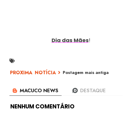
O quanto você significa para mim,
E não só porque você é a minha mãe,
Mas também por ser uma pessoa que eu admiro e
amo muito.
Dia das Mães
!
Feliz
Postagem mais antiga
NENHUM COMENTÁRIO