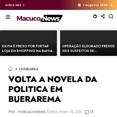
Sobre Nós
7 Augosto 2026
EX-PM É PRESO POR FURTAR
OPERAÇÃO ELDORADO PRENDE
LOJA EM SHOPPING NA BAHIA E
SEIS SUSPEITOS DE
ESCAPA CORRENDO DE
MOVIMENTAR R$ 25 MILHÕES
DELEGACIA
COM AGIOTAGEM
Unlabelled
VOLTA A NOVELA DA
POLITICA EM
BUERAREMA
Por
macuconews
Data
0
maio 19, 2011