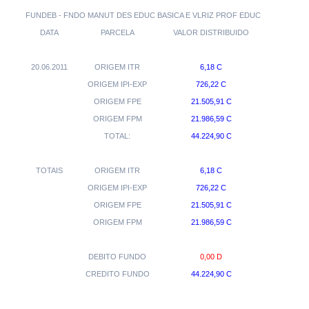
FUNDEB - FNDO MANUT DES EDUC BASICA E VLRIZ PROF EDUC
DATA
PARCELA
VALOR DISTRIBUIDO
20.06.2011
ORIGEM ITR
6,18 C
ORIGEM IPI-EXP
726,22 C
ORIGEM FPE
21.505,91 C
ORIGEM FPM
21.986,59 C
TOTAL:
44.224,90 C
TOTAIS
ORIGEM ITR
6,18 C
ORIGEM IPI-EXP
726,22 C
ORIGEM FPE
21.505,91 C
ORIGEM FPM
21.986,59 C
DEBITO FUNDO
0,00 D
CREDITO FUNDO
44.224,90 C