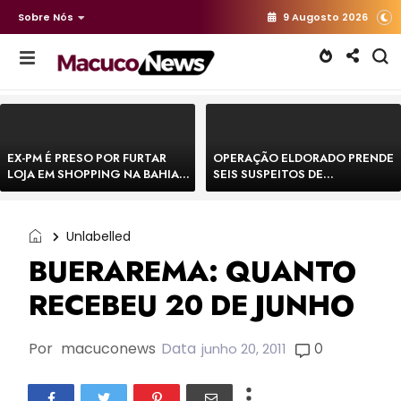
Sobre Nós
9 Augosto 2026
EX-PM É PRESO POR FURTAR
OPERAÇÃO ELDORADO PRENDE
LOJA EM SHOPPING NA BAHIA E
SEIS SUSPEITOS DE
ESCAPA CORRENDO DE
MOVIMENTAR R$ 25 MILHÕES
DELEGACIA
COM AGIOTAGEM
Unlabelled
BUERAREMA: QUANTO
RECEBEU 20 DE JUNHO
Por
macuconews
Data
0
junho 20, 2011