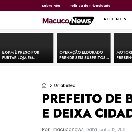
Sobre Nós
Politica de Privacidade
HOME
ACIDENTES
EX-PM É PRESO POR
OPERAÇÃO ELDORADO
MOTORI
FURTAR LOJA EM
PRENDE SEIS SUSPEITOS
PRESEN
SHOPPING NA BAHIA E
DE MOVIMENTAR R$ 25
DE BOVI
ESCAPA CORRENDO DE
MILHÕES COM
TEMEM 
DELEGACIA
AGIOTAGEM
Unlabelled
PREFEITO DE
E DEIXA CIDA
Por
macuconews
Data
junho 12, 2011