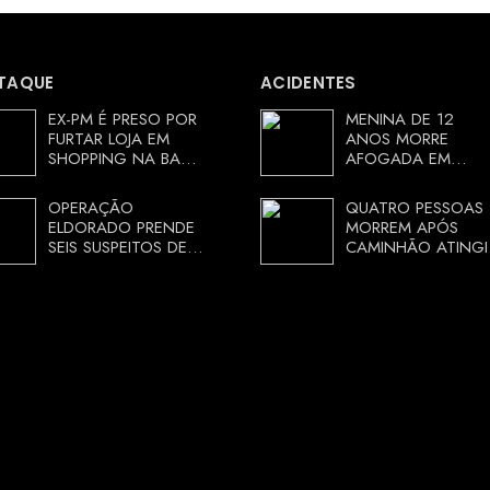
TAQUE
ACIDENTES
EX-PM É PRESO POR
MENINA DE 12
FURTAR LOJA EM
ANOS MORRE
SHOPPING NA BAHIA
AFOGADA EM
E ESCAPA
TANQUE NA ZONA
CORRENDO DE
RURAL DE ARACI,
OPERAÇÃO
QUATRO PESSOAS
DELEGACIA
BAHIA; POLÍCIA
ELDORADO PRENDE
MORREM APÓS
INVESTIGA
SEIS SUSPEITOS DE
CAMINHÃO ATINGI
CIRCUNSTÂNCIAS
MOVIMENTAR R$ 25
RESTAURANTE NA
MILHÕES COM
CHAPADA
AGIOTAGEM
DIAMANTINA