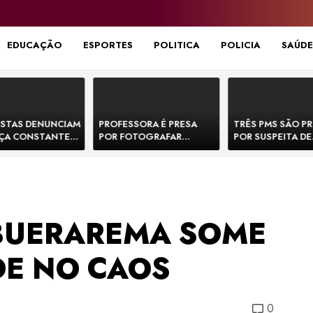
EDUCAÇÃO
ESPORTES
POLITICA
POLICIA
SAÚDE
STAS DENUNCIAM
PROFESSORA É PRESA
TRÊS PMS SÃO P
ÇA CONSTANTE
POR FOTOGRAFAR
POR SUSPEITA DE
NOS NA BR-330 E
PARTES ÍNTIMAS DE
EXECUTAR DOIS
ACIDENTES
BEBÊS EM CRECHE E
E FORJAR CENA D
MANDAR PARA EX-
CONFRONTO NA 
APRESENTADOR
 BUERAREMA SOME
DE NO CAOS
0