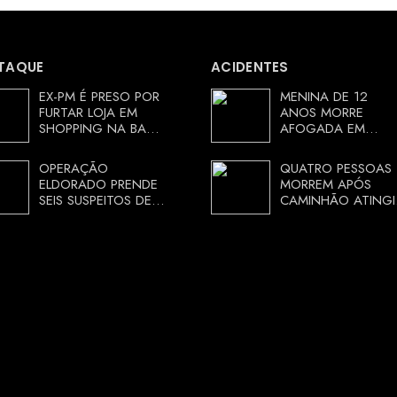
TAQUE
ACIDENTES
EX-PM É PRESO POR
MENINA DE 12
FURTAR LOJA EM
ANOS MORRE
SHOPPING NA BAHIA
AFOGADA EM
E ESCAPA
TANQUE NA ZONA
CORRENDO DE
RURAL DE ARACI,
OPERAÇÃO
QUATRO PESSOAS
DELEGACIA
BAHIA; POLÍCIA
ELDORADO PRENDE
MORREM APÓS
INVESTIGA
SEIS SUSPEITOS DE
CAMINHÃO ATINGI
CIRCUNSTÂNCIAS
MOVIMENTAR R$ 25
RESTAURANTE NA
MILHÕES COM
CHAPADA
AGIOTAGEM
DIAMANTINA