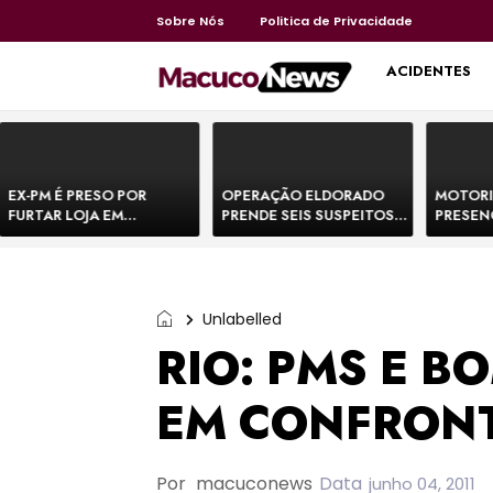
Sobre Nós
Politica de Privacidade
HOME
ACIDENTES
EX-PM É PRESO POR
OPERAÇÃO ELDORADO
MOTORI
FURTAR LOJA EM
PRENDE SEIS SUSPEITOS
PRESEN
SHOPPING NA BAHIA E
DE MOVIMENTAR R$ 25
DE BOVI
ESCAPA CORRENDO DE
MILHÕES COM
TEMEM 
DELEGACIA
AGIOTAGEM
Unlabelled
RIO: PMS E 
EM CONFRON
Por
macuconews
Data
junho 04, 2011