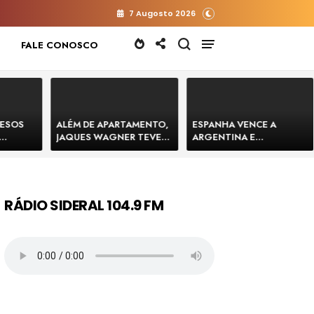
7 Augosto 2026
FALE CONOSCO
RESOS
ALÉM DE APARTAMENTO,
ESPANHA VENCE A
JAQUES WAGNER TEVE
ARGENTINA E
 HOMENS
VENDA DE TERRENO PARA
CONQUISTA A COPA DO
E
CONSTRUÇÃO DE CT DO
MUNDO DE 2026
BAHIA
BAHIA BARRADO POR
CARTÓRIO
RÁDIO SIDERAL 104.9 FM