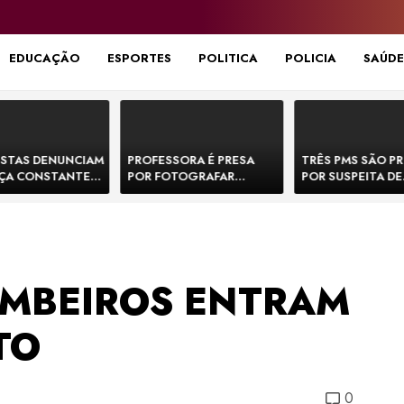
EDUCAÇÃO
ESPORTES
POLITICA
POLICIA
SAÚDE
STAS DENUNCIAM
PROFESSORA É PRESA
TRÊS PMS SÃO P
ÇA CONSTANTE
POR FOTOGRAFAR
POR SUSPEITA DE
NOS NA BR-330 E
PARTES ÍNTIMAS DE
EXECUTAR DOIS
ACIDENTES
BEBÊS EM CRECHE E
E FORJAR CENA D
MANDAR PARA EX-
CONFRONTO NA 
APRESENTADOR
BOMBEIROS ENTRAM
TO
0