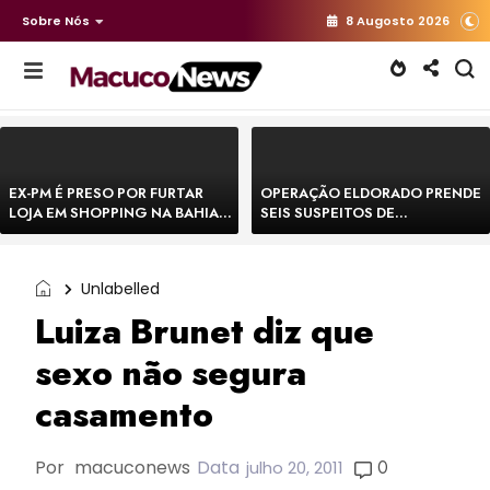
Sobre Nós
8 Augosto 2026
EX-PM É PRESO POR FURTAR
OPERAÇÃO ELDORADO PRENDE
LOJA EM SHOPPING NA BAHIA E
SEIS SUSPEITOS DE
ESCAPA CORRENDO DE
MOVIMENTAR R$ 25 MILHÕES
DELEGACIA
COM AGIOTAGEM
Unlabelled
Luiza Brunet diz que
sexo não segura
casamento
Por
macuconews
Data
0
julho 20, 2011