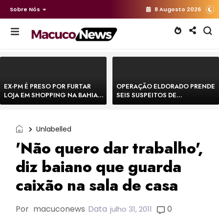
Sobre Nós
8 Augosto 2026
EX-PM É PRESO POR FURTAR
OPERAÇÃO ELDORADO PRENDE
LOJA EM SHOPPING NA BAHIA E
SEIS SUSPEITOS DE
ESCAPA CORRENDO DE
MOVIMENTAR R$ 25 MILHÕES
DELEGACIA
COM AGIOTAGEM
Unlabelled
'Não quero dar trabalho',
diz baiano que guarda
caixão na sala de casa
Por
macuconews
Data
0
julho 31, 2011