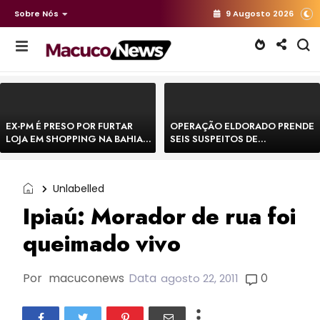
Sobre Nós
9 Augosto 2026
EX-PM É PRESO POR FURTAR
OPERAÇÃO ELDORADO PRENDE
LOJA EM SHOPPING NA BAHIA E
SEIS SUSPEITOS DE
ESCAPA CORRENDO DE
MOVIMENTAR R$ 25 MILHÕES
DELEGACIA
COM AGIOTAGEM
Unlabelled
Ipiaú: Morador de rua foi
queimado vivo
Por
macuconews
Data
0
agosto 22, 2011