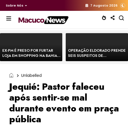
Sobre Nós
7 Augosto 2026
EX-PM É PRESO POR FURTAR
OPERAÇÃO ELDORADO PRENDE
LOJA EM SHOPPING NA BAHIA E
SEIS SUSPEITOS DE
ESCAPA CORRENDO DE
MOVIMENTAR R$ 25 MILHÕES
DELEGACIA
COM AGIOTAGEM
Unlabelled
Jequié: Pastor faleceu
após sentir-se mal
durante evento em praça
pública