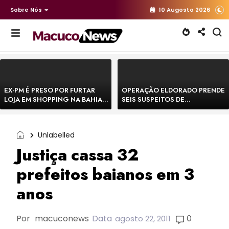
Sobre Nós
10 Augosto 2026
EX-PM É PRESO POR FURTAR
OPERAÇÃO ELDORADO PRENDE
LOJA EM SHOPPING NA BAHIA E
SEIS SUSPEITOS DE
ESCAPA CORRENDO DE
MOVIMENTAR R$ 25 MILHÕES
DELEGACIA
COM AGIOTAGEM
Unlabelled
Justiça cassa 32
prefeitos baianos em 3
anos
Por
macuconews
Data
0
agosto 22, 2011