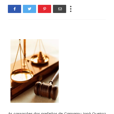
As cassações dos prefeitos de Camamu, Ioná Queiroz