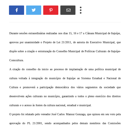
Durante sessões extraordinárias realizadas nos dias 15, 16 e 17 a Câmara Municipal de Itajuípe,
aprovou por unanimidade o Projeto de Lei 21/2011, de autoria do Executivo Municipal, que
dispõe sobre a criação e estruturação do Conselho Municipal de Políticas Culturais de Itajuípe-
Comcultura.
A criação do conselho da inicio ao processo de implantação de uma política municipal de
cultura voltada à integração do município de Itajuípe ao Sistema Estadual e Nacional de
Cultura e promoverá a participação democrática dos vários segmentos da sociedade que
desenvolvem ações culturais no município, garantindo a todos o pleno exercício dos direitos
culturais e o acesso às fontes da cultura nacional, estadual e municipal.
O projeto foi relatado pelo vereador José Carlos Mansur Gonzaga, que opinou em seu voto pela
aprovação do PL 21/2001, sendo acompanhados pelos demais membros das Comissões