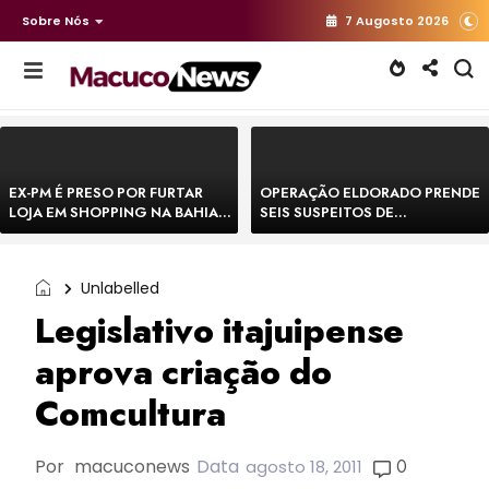
Sobre Nós
7 Augosto 2026
EX-PM É PRESO POR FURTAR
OPERAÇÃO ELDORADO PRENDE
LOJA EM SHOPPING NA BAHIA E
SEIS SUSPEITOS DE
ESCAPA CORRENDO DE
MOVIMENTAR R$ 25 MILHÕES
DELEGACIA
COM AGIOTAGEM
Unlabelled
Legislativo itajuipense
aprova criação do
Comcultura
Por
macuconews
Data
0
agosto 18, 2011