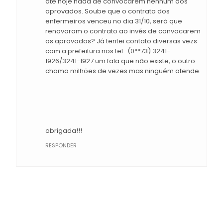
até hoje nada de convocarem nenhum dos
aprovados. Soube que o contrato dos
enfermeiros venceu no dia 31/10, será que
renovaram o contrato ao invés de convocarem
os aprovados? Já tentei contato diversas vezs
com a prefeitura nos tel : (0**73) 3241-
1926/3241-1927 um fala que não existe, o outro
chama milhões de vezes mas ninguém atende.
obrigada!!!
RESPONDER