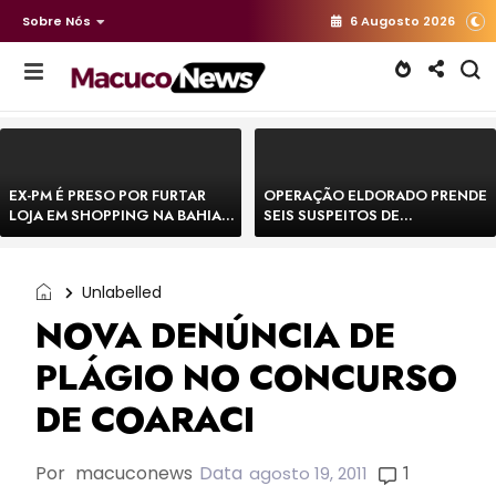
Sobre Nós
6 Augosto 2026
EX-PM É PRESO POR FURTAR
OPERAÇÃO ELDORADO PRENDE
LOJA EM SHOPPING NA BAHIA E
SEIS SUSPEITOS DE
ESCAPA CORRENDO DE
MOVIMENTAR R$ 25 MILHÕES
DELEGACIA
COM AGIOTAGEM
Unlabelled
NOVA DENÚNCIA DE
PLÁGIO NO CONCURSO
DE COARACI
Por
macuconews
Data
1
agosto 19, 2011