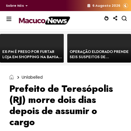
Sobre Nós
6 Augosto 2026
EX-PM É PRESO POR FURTAR
OPERAÇÃO ELDORADO PRENDE
LOJA EM SHOPPING NA BAHIA E
SEIS SUSPEITOS DE
ESCAPA CORRENDO DE
MOVIMENTAR R$ 25 MILHÕES
DELEGACIA
COM AGIOTAGEM
Unlabelled
Prefeito de Teresópolis
(RJ) morre dois dias
depois de assumir o
cargo