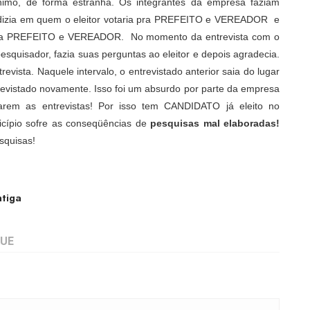
imo, de forma estranha. Os integrantes da empresa faziam
s dizia em quem o eleitor votaria pra PREFEITO e VEREADOR
e
a pra PREFEITO e VEREADOR.
No momento da entrevista com o
pesquisador, fazia suas perguntas ao eleitor e depois agradecia.
revista. Naquele intervalo, o entrevistado anterior saia do lugar
ntrevistado novamente. Isso foi um absurdo por parte da empresa
uarem as entrevistas! Por isso tem CANDIDATO já eleito no
icípio sofre as conseqüências de
pesquisas mal elaboradas!
squisas!
tiga