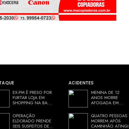
TAQUE
ACIDENTES
EX-PM É PRESO POR
MENINA DE 12
FURTAR LOJA EM
ANOS MORRE
SHOPPING NA BAHIA
AFOGADA EM
E ESCAPA
TANQUE NA ZONA
CORRENDO DE
RURAL DE ARACI,
OPERAÇÃO
QUATRO PESSOAS
DELEGACIA
BAHIA; POLÍCIA
ELDORADO PRENDE
MORREM APÓS
INVESTIGA
SEIS SUSPEITOS DE
CAMINHÃO ATINGI
CIRCUNSTÂNCIAS