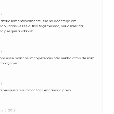
12
ateria lamentavelmente isso só aconteçe em
do varias vezes ai fica façil mesmo, ser o lider da
o pesquisa kkkkkkk
12
com esse politicos imcopetentes não venha atras de mim
abraço viu
12
pesquisa assim fica façil enganar o povo
o 15, 2012