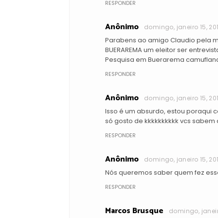
RESPONDER
Anônimo
domingo, janeiro 15, 20
Parabens ao amigo Claudio pela m
BUERAREMA um eleitor ser entrevista
Pesquisa em Buerarema camufland
RESPONDER
Anônimo
domingo, janeiro 15, 20
Isso é um absurdo, estou poraqui 
só gosto de kkkkkkkkkk vcs sabem 
RESPONDER
Anônimo
domingo, janeiro 15, 20
Nós queremos saber quem fez essa 
RESPONDER
Marcos Brusque
domingo, janeir