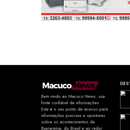
DES
Bem-vindo ao Macuco News, sua
fonte confiável de informações.
Este é o seu ponto de acesso para
informações precisas e oportunas
sobre os acontecimentos de
Buerarema, do Brasil e ao redor