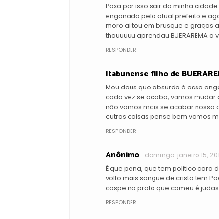
Poxa por isso sair da minha cidad
enganado pelo atual prefeito e a
moro ai tou em brusque e graças a 
thauuuuu aprendau BUERAREMA a vo
RESPONDER
Itabunense filho de BUERAR
Meu deus que absurdo é esse enga
cada vez se acaba, vamos mudar a
não vamos mais se acabar nossa ci
outras coisas pense bem vamos m
RESPONDER
Anônimo
domingo, janeiro 15, 20
É que pena, que tem politico cara 
volto mais sangue de cristo tem P
cospe no prato que comeu é judas p
RESPONDER