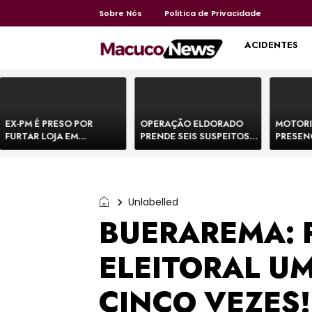
Sobre Nós
Politica de Privacidade
HOME
ACIDENTES
EX-PM É PRESO POR
OPERAÇÃO ELDORADO
MOTORI
FURTAR LOJA EM
PRENDE SEIS SUSPEITOS
PRESEN
SHOPPING NA BAHIA E
DE MOVIMENTAR R$ 25
DE BOVI
ESCAPA CORRENDO DE
MILHÕES COM
TEMEM 
DELEGACIA
AGIOTAGEM
Unlabelled
BUERAREMA: 
ELEITORAL U
CINCO VEZES! 