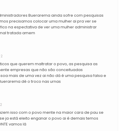
inistradores Buerarema ainda sofre com pesquisas
os precisamos colocar uma mulher ai pra ver se
ico na espectativa de ver uma mulher administrar
mal tratada amem
12
icos que querem maltratar o povo, as pesquisa as
ente empresas que não são conceituadas
soa mais de uma vez ai não dá é uma pesquisa falsa e
 Buerarema dè o troco nas urnas
12
 fazem isso com o povo mente na maior cara de pau se
a se ja está eleito enganar o povo ai é demais temos
ONTE vamos lá