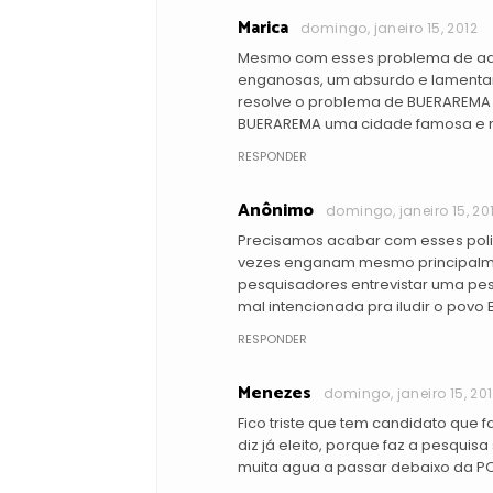
Marica
domingo, janeiro 15, 2012
Mesmo com esses problema de adm
enganosas, um absurdo e lamentam
resolve o problema de BUERAREMA f
BUERAREMA uma cidade famosa e 
RESPONDER
Anônimo
domingo, janeiro 15, 20
Precisamos acabar com esses polit
vezes enganam mesmo principalm
pesquisadores entrevistar uma pes
mal intencionada pra iludir o povo
RESPONDER
Menezes
domingo, janeiro 15, 20
Fico triste que tem candidato que
diz já eleito, porque faz a pesquis
muita agua a passar debaixo da P