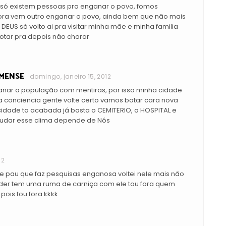
e só existem pessoas pra enganar o povo, fomos
gora vem outro enganar o povo, ainda bem que não mais
DEUS só volto ai pra visitar minha mãe e minha familia
tar pra depois não chorar
EMENSE
domingo, janeiro 15, 2012
nar a população com mentiras, por isso minha cidade
 conciencia gente volte certo vamos botar cara nova
dade ta acabada já basta o CEMITERIO, o HOSPITAL e
udar esse clima depende de Nós
12
de pau que faz pesquisas enganosa voltei nele mais não
oder tem uma ruma de carniça com ele tou fora quem
ois tou fora kkkk