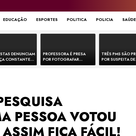
EDUCAÇÃO
ESPORTES
POLITICA
POLICIA
SAÚDE
STAS DENUNCIAM
PROFESSORA É PRESA
TRÊS PMS SÃO P
ÇA CONSTANTE
POR FOTOGRAFAR
POR SUSPEITA DE
NOS NA BR-330 E
PARTES ÍNTIMAS DE
EXECUTAR DOIS
ACIDENTES
BEBÊS EM CRECHE E
E FORJAR CENA D
MANDAR PARA EX-
CONFRONTO NA 
APRESENTADOR
PESQUISA
MA PESSOA VOTOU
ASSIM FICA FÁCIL!