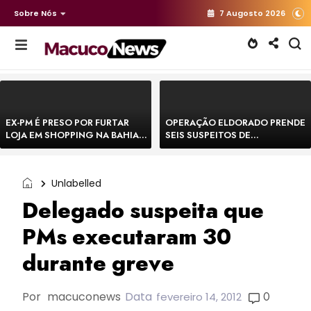
Sobre Nós
7 Augosto 2026
EX-PM É PRESO POR FURTAR
OPERAÇÃO ELDORADO PRENDE
LOJA EM SHOPPING NA BAHIA E
SEIS SUSPEITOS DE
ESCAPA CORRENDO DE
MOVIMENTAR R$ 25 MILHÕES
DELEGACIA
COM AGIOTAGEM
Unlabelled
Delegado suspeita que
PMs executaram 30
durante greve
Por
macuconews
Data
0
fevereiro 14, 2012