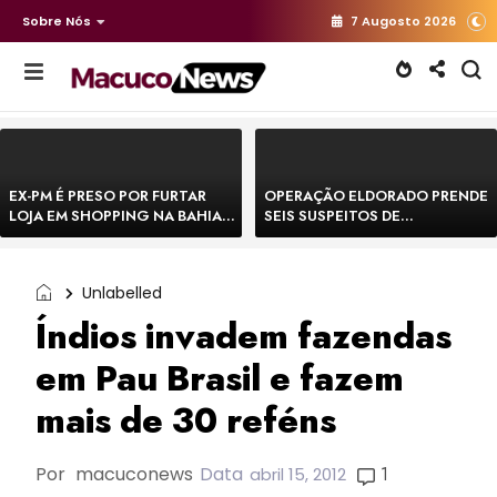
Sobre Nós
7 Augosto 2026
EX-PM É PRESO POR FURTAR
OPERAÇÃO ELDORADO PRENDE
LOJA EM SHOPPING NA BAHIA E
SEIS SUSPEITOS DE
ESCAPA CORRENDO DE
MOVIMENTAR R$ 25 MILHÕES
DELEGACIA
COM AGIOTAGEM
Unlabelled
Índios invadem fazendas
em Pau Brasil e fazem
mais de 30 reféns
Por
macuconews
Data
1
abril 15, 2012