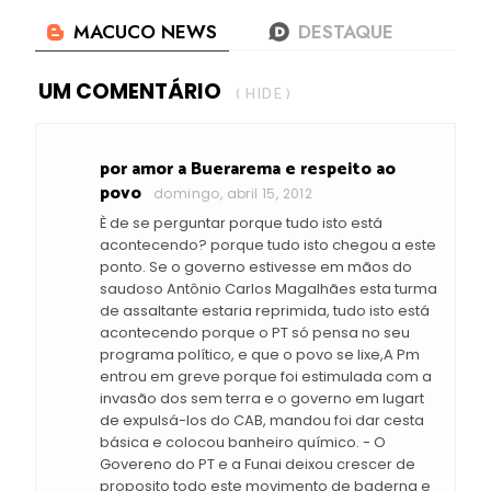
UM COMENTÁRIO
( HIDE )
por amor a Buerarema e respeito ao
povo
domingo, abril 15, 2012
È de se perguntar porque tudo isto está
acontecendo? porque tudo isto chegou a este
ponto. Se o governo estivesse em mãos do
saudoso Antônio Carlos Magalhães esta turma
de assaltante estaria reprimida, tudo isto está
acontecendo porque o PT só pensa no seu
programa político, e que o povo se lixe,A Pm
entrou em greve porque foi estimulada com a
invasão dos sem terra e o governo em lugart
de expulsá-los do CAB, mandou foi dar cesta
básica e colocou banheiro químico. - O
Govereno do PT e a Funai deixou crescer de
proposito todo este movimento de baderna e