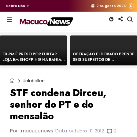
Sobre Nós
7 Augosto 2026
EX-PM É PRESO POR FURTAR
OPERAÇÃO ELDORADO PRENDE
LOJA EM SHOPPING NA BAHIA E
SEIS SUSPEITOS DE
ESCAPA CORRENDO DE
MOVIMENTAR R$ 25 MILHÕES
DELEGACIA
COM AGIOTAGEM
Unlabelled
STF condena Dirceu,
senhor do PT e do
mensalão
Por
macuconews
Data
0
outubro 10, 2012