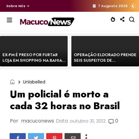
Sobre Nós
7 Augosto 2026
EX-PM É PRESO POR FURTAR
OPERAÇÃO ELDORADO PRENDE
LOJA EM SHOPPING NA BAHIA E
SEIS SUSPEITOS DE
ESCAPA CORRENDO DE
MOVIMENTAR R$ 25 MILHÕES
DELEGACIA
COM AGIOTAGEM
Unlabelled
Um policial é morto a
cada 32 horas no Brasil
Por
macuconews
Data
0
outubro 31, 2012