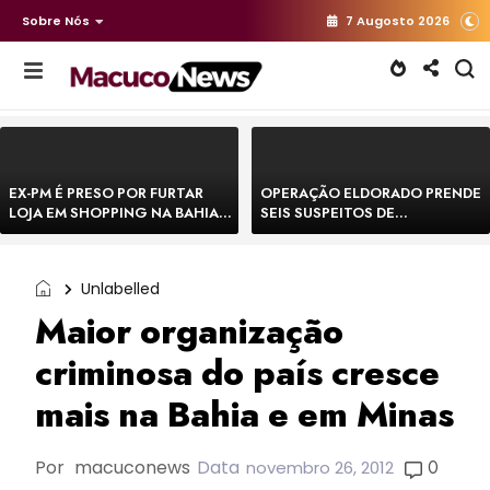
Sobre Nós
7 Augosto 2026
EX-PM É PRESO POR FURTAR
OPERAÇÃO ELDORADO PRENDE
LOJA EM SHOPPING NA BAHIA E
SEIS SUSPEITOS DE
ESCAPA CORRENDO DE
MOVIMENTAR R$ 25 MILHÕES
DELEGACIA
COM AGIOTAGEM
Unlabelled
Maior organização
criminosa do país cresce
mais na Bahia e em Minas
Por
macuconews
Data
0
novembro 26, 2012