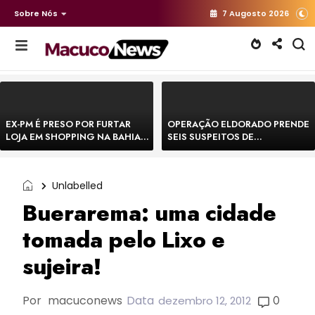
Sobre Nós
7 Augosto 2026
EX-PM É PRESO POR FURTAR
OPERAÇÃO ELDORADO PRENDE
LOJA EM SHOPPING NA BAHIA E
SEIS SUSPEITOS DE
ESCAPA CORRENDO DE
MOVIMENTAR R$ 25 MILHÕES
DELEGACIA
COM AGIOTAGEM
Unlabelled
Buerarema: uma cidade
tomada pelo Lixo e
sujeira!
Por
macuconews
Data
0
dezembro 12, 2012