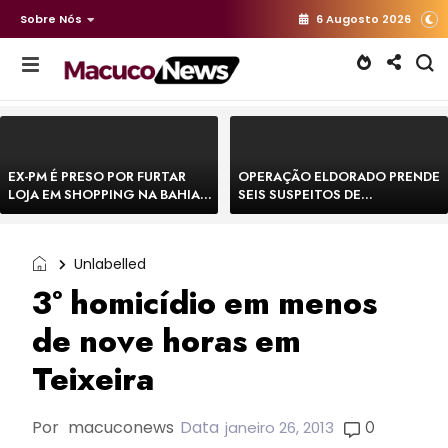
Sobre Nós
6 Augosto 2026
EX-PM É PRESO POR FURTAR
OPERAÇÃO ELDORADO PRENDE
LOJA EM SHOPPING NA BAHIA E
SEIS SUSPEITOS DE
ESCAPA CORRENDO DE
MOVIMENTAR R$ 25 MILHÕES
DELEGACIA
COM AGIOTAGEM
Unlabelled
3º homicídio em menos
de nove horas em
Teixeira
Por
macuconews
Data
0
janeiro 26, 2013