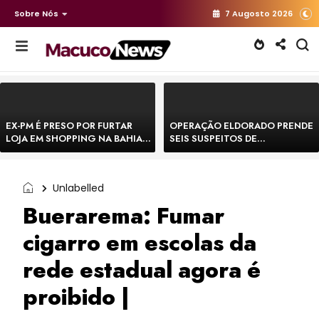
Sobre Nós
7 Augosto 2026
EX-PM É PRESO POR FURTAR
OPERAÇÃO ELDORADO PRENDE
LOJA EM SHOPPING NA BAHIA E
SEIS SUSPEITOS DE
ESCAPA CORRENDO DE
MOVIMENTAR R$ 25 MILHÕES
DELEGACIA
COM AGIOTAGEM
Unlabelled
Buerarema: Fumar
cigarro em escolas da
rede estadual agora é
proibido |