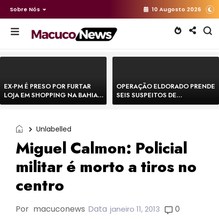
Sobre Nós
10 Augosto 2026
EX-PM É PRESO POR FURTAR
OPERAÇÃO ELDORADO PRENDE
LOJA EM SHOPPING NA BAHIA E
SEIS SUSPEITOS DE
ESCAPA CORRENDO DE
MOVIMENTAR R$ 25 MILHÕES
DELEGACIA
COM AGIOTAGEM
Unlabelled
Miguel Calmon: Policial
militar é morto a tiros no
centro
Por
macuconews
Data
0
janeiro 11, 2013