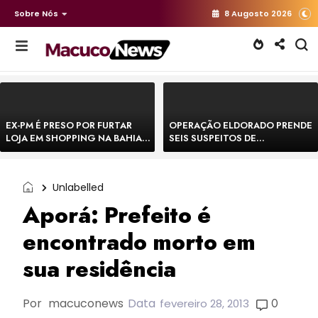
Sobre Nós
8 Augosto 2026
EX-PM É PRESO POR FURTAR
OPERAÇÃO ELDORADO PRENDE
LOJA EM SHOPPING NA BAHIA E
SEIS SUSPEITOS DE
ESCAPA CORRENDO DE
MOVIMENTAR R$ 25 MILHÕES
DELEGACIA
COM AGIOTAGEM
Unlabelled
Aporá: Prefeito é
encontrado morto em
sua residência
Por
macuconews
Data
0
fevereiro 28, 2013