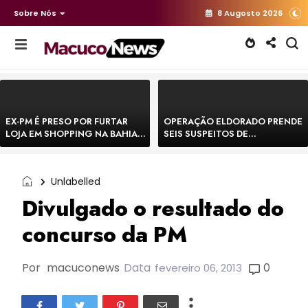
Sobre Nós
8 Augosto 2026
EX-PM É PRESO POR FURTAR
OPERAÇÃO ELDORADO PRENDE
LOJA EM SHOPPING NA BAHIA E
SEIS SUSPEITOS DE
ESCAPA CORRENDO DE
MOVIMENTAR R$ 25 MILHÕES
DELEGACIA
COM AGIOTAGEM
Unlabelled
Divulgado o resultado do
concurso da PM
Por
macuconews
Data
0
fevereiro 06, 2013