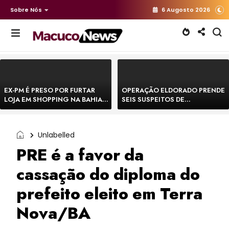
Sobre Nós
6 Augosto 2026
EX-PM É PRESO POR FURTAR
OPERAÇÃO ELDORADO PRENDE
LOJA EM SHOPPING NA BAHIA E
SEIS SUSPEITOS DE
ESCAPA CORRENDO DE
MOVIMENTAR R$ 25 MILHÕES
DELEGACIA
COM AGIOTAGEM
Unlabelled
PRE é a favor da
cassação do diploma do
prefeito eleito em Terra
Nova/BA