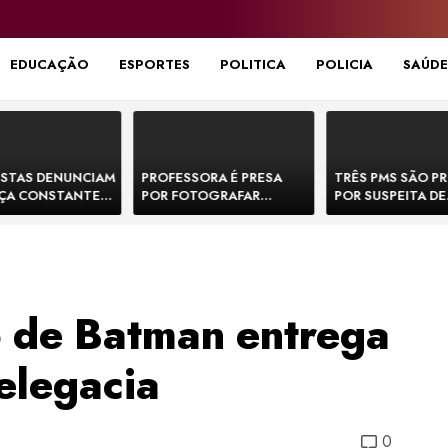
EDUCAÇÃO
ESPORTES
POLITICA
POLICIA
SAÚDE
STAS DENUNCIAM
PROFESSORA É PRESA
TRÊS PMS SÃO P
ÇA CONSTANTE
POR FOTOGRAFAR
POR SUSPEITA DE
NOS NA BR-330 E
PARTES ÍNTIMAS DE
EXECUTAR DOIS
ACIDENTES
BEBÊS EM CRECHE E
E FORJAR CENA D
MANDAR PARA EX-
CONFRONTO NA 
APRESENTADOR
 de Batman entrega
elegacia
0