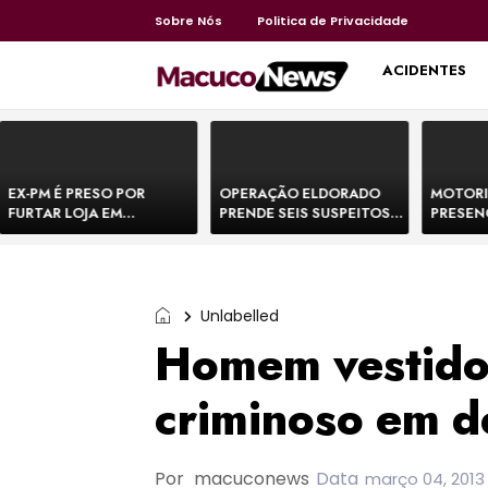
Sobre Nós
Politica de Privacidade
HOME
ACIDENTES
EX-PM É PRESO POR
OPERAÇÃO ELDORADO
MOTORI
FURTAR LOJA EM
PRENDE SEIS SUSPEITOS
PRESEN
SHOPPING NA BAHIA E
DE MOVIMENTAR R$ 25
DE BOVI
ESCAPA CORRENDO DE
MILHÕES COM
TEMEM 
DELEGACIA
AGIOTAGEM
Unlabelled
Homem vestido
criminoso em d
Por
macuconews
Data
março 04, 2013