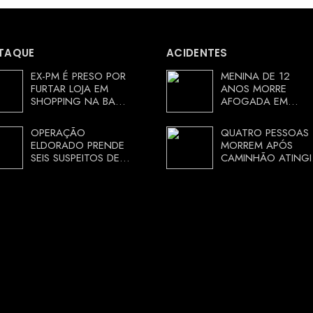
TAQUE
ACIDENTES
EX-PM É PRESO POR
MENINA DE 12
FURTAR LOJA EM
ANOS MORRE
SHOPPING NA BAHIA
AFOGADA EM
E ESCAPA
TANQUE NA ZONA
CORRENDO DE
RURAL DE ARACI,
OPERAÇÃO
QUATRO PESSOAS
DELEGACIA
BAHIA; POLÍCIA
ELDORADO PRENDE
MORREM APÓS
INVESTIGA
SEIS SUSPEITOS DE
CAMINHÃO ATINGI
CIRCUNSTÂNCIAS
MOVIMENTAR R$ 25
RESTAURANTE NA
MILHÕES COM
CHAPADA
AGIOTAGEM
DIAMANTINA