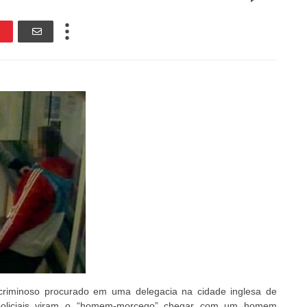
iminoso procurado em uma delegacia na cidade inglesa de
 policiais viram o “homem-morcego” chegar com um homem