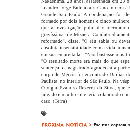
Nakashima, 28 anos, assassinada em 23 de
Leandro Jorge Bittencourt Cano iniciou a
Grande São Paulo. A condenação foi dec
formado por dois homens e cinco mulheres
que a investigação policial o incriminou
gravíssima" de Mizael. "Conduta altament
reformado", disse. "O réu sabia ou dever
absoluta insensibilidade com a vida human
em sua empreitada". "Não bastassem os tir
"O resultado morte era mais do que esper
sentença, o magistrado agradeceu a parti
corpo de Mércia foi encontrado 19 dias d
Paulista, no interior de São Paulo. Na vés
O vigia Evandro Bezerra da Silva, que e
julgado em julho - ele teria colaborado c
caso. (Terra)
Escutas captam 