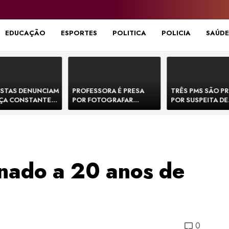
EDUCAÇÃO
ESPORTES
POLITICA
POLICIA
SAÚDE
STAS DENUNCIAM
PROFESSORA É PRESA
TRÊS PMS SÃO P
ÇA CONSTANTE
POR FOTOGRAFAR
POR SUSPEITA DE
NOS NA BR-330 E
PARTES ÍNTIMAS DE
EXECUTAR DOIS
ACIDENTES
BEBÊS EM CRECHE E
E FORJAR CENA D
MANDAR PARA EX-
CONFRONTO NA 
APRESENTADOR
nado a 20 anos de
0