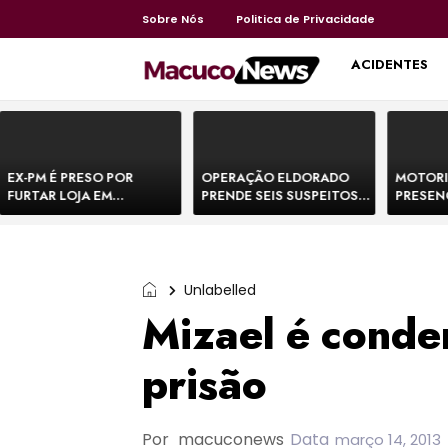
Sobre Nós
Politica de Privacidade
HOME
ACIDENTES
EX-PM É PRESO POR
OPERAÇÃO ELDORADO
MOTORI
FURTAR LOJA EM
PRENDE SEIS SUSPEITOS
PRESEN
SHOPPING NA BAHIA E
DE MOVIMENTAR R$ 25
DE BOVI
ESCAPA CORRENDO DE
MILHÕES COM
TEMEM 
DELEGACIA
AGIOTAGEM
Unlabelled
Mizael é conde
prisão
Por
macuconews
Data
março 14, 2013