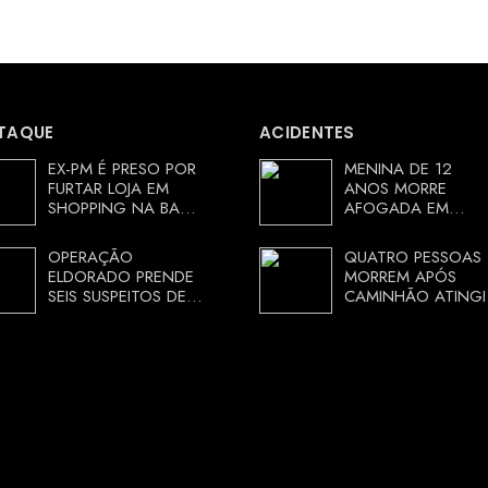
TAQUE
ACIDENTES
EX-PM É PRESO POR
MENINA DE 12
FURTAR LOJA EM
ANOS MORRE
SHOPPING NA BAHIA
AFOGADA EM
E ESCAPA
TANQUE NA ZONA
CORRENDO DE
RURAL DE ARACI,
OPERAÇÃO
QUATRO PESSOAS
DELEGACIA
BAHIA; POLÍCIA
ELDORADO PRENDE
MORREM APÓS
INVESTIGA
SEIS SUSPEITOS DE
CAMINHÃO ATINGI
CIRCUNSTÂNCIAS
MOVIMENTAR R$ 25
RESTAURANTE NA
MILHÕES COM
CHAPADA
AGIOTAGEM
DIAMANTINA