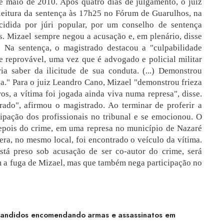
 maio de 2010. Após quatro dias de julgamento, o juiz
 leitura da sentença às 17h25 no Fórum de Guarulhos, na
idida por júri popular, por um conselho de sentença
. Mizael sempre negou a acusação e, em plenário, disse
. Na sentença, o magistrado destacou a "culpabilidade
e reprovável, uma vez que é advogado e policial militar
ia saber da ilicitude de sua conduta. (...) Demonstrou
a." Para o juiz Leandro Cano, Mizael "demonstrou frieza
os, a vítima foi jogada ainda viva numa represa", disse.
ado", afirmou o magistrado. Ao terminar de proferir a
cipação dos profissionais no tribunal e se emocionou. O
epois do crime, em uma represa no município de Nazaré
pera, no mesmo local, foi encontrado o veículo da vítima.
stá preso sob acusação de ser co-autor do crime, será
om a fuga de Mizael, mas que também nega participação no
bandidos encomendando armas e assassinatos em