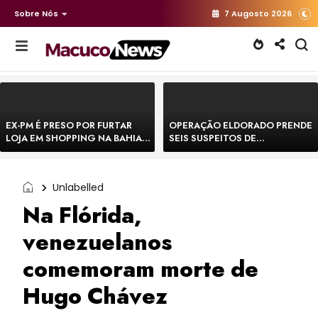
Sobre Nós
7 Augosto 2026
EX-PM É PRESO POR FURTAR
OPERAÇÃO ELDORADO PRENDE
LOJA EM SHOPPING NA BAHIA E
SEIS SUSPEITOS DE
ESCAPA CORRENDO DE
MOVIMENTAR R$ 25 MILHÕES
DELEGACIA
COM AGIOTAGEM
Unlabelled
Na Flórida,
venezuelanos
comemoram morte de
Hugo Chávez