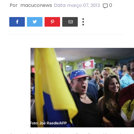
Por
macuconews
Data
0
março 07, 2013
Foto: Joe Raedle/AFP