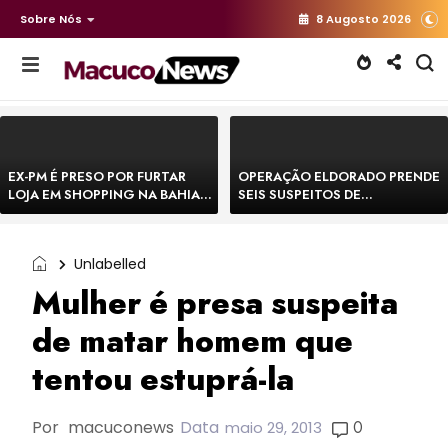
Sobre Nós
8 Augosto 2026
EX-PM É PRESO POR FURTAR
OPERAÇÃO ELDORADO PRENDE
LOJA EM SHOPPING NA BAHIA E
SEIS SUSPEITOS DE
ESCAPA CORRENDO DE
MOVIMENTAR R$ 25 MILHÕES
DELEGACIA
COM AGIOTAGEM
Unlabelled
Mulher é presa suspeita
de matar homem que
tentou estuprá-la
Por
macuconews
Data
0
maio 29, 2013