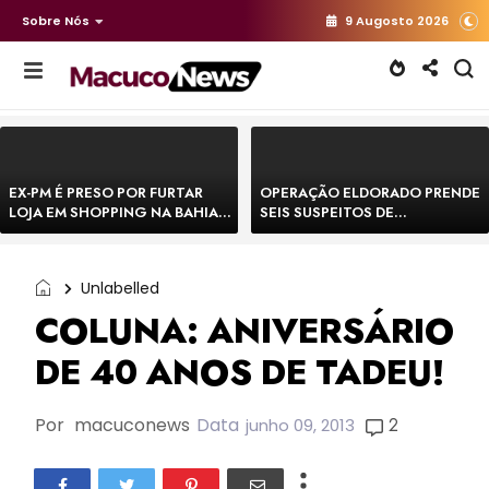
Sobre Nós
9 Augosto 2026
EX-PM É PRESO POR FURTAR
OPERAÇÃO ELDORADO PRENDE
LOJA EM SHOPPING NA BAHIA E
SEIS SUSPEITOS DE
ESCAPA CORRENDO DE
MOVIMENTAR R$ 25 MILHÕES
DELEGACIA
COM AGIOTAGEM
Unlabelled
COLUNA: ANIVERSÁRIO
DE 40 ANOS DE TADEU!
Por
macuconews
Data
2
junho 09, 2013