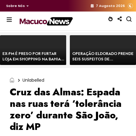
Sobre Nós
7 Augosto 2026
EX-PM É PRESO POR FURTAR
OPERAÇÃO ELDORADO PRENDE
LOJA EM SHOPPING NA BAHIA E
SEIS SUSPEITOS DE
ESCAPA CORRENDO DE
MOVIMENTAR R$ 25 MILHÕES
DELEGACIA
COM AGIOTAGEM
Unlabelled
Cruz das Almas: Espada
nas ruas terá ‘tolerância
zero’ durante São João,
diz MP