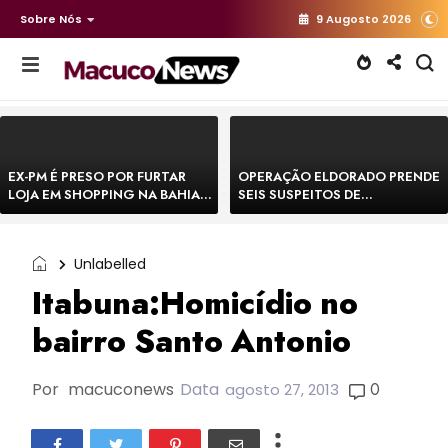
Sobre Nós
9 Augosto 2026
EX-PM É PRESO POR FURTAR
OPERAÇÃO ELDORADO PRENDE
LOJA EM SHOPPING NA BAHIA E
SEIS SUSPEITOS DE
ESCAPA CORRENDO DE
MOVIMENTAR R$ 25 MILHÕES
DELEGACIA
COM AGIOTAGEM
Unlabelled
Itabuna:Homicídio no
bairro Santo Antonio
Por
macuconews
Data
0
agosto 27, 2013