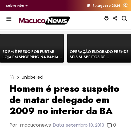
Sobre Nós
7 Augosto 2026
EX-PM É PRESO POR FURTAR
OPERAÇÃO ELDORADO PRENDE
LOJA EM SHOPPING NA BAHIA E
SEIS SUSPEITOS DE
ESCAPA CORRENDO DE
MOVIMENTAR R$ 25 MILHÕES
DELEGACIA
COM AGIOTAGEM
Unlabelled
Homem é preso suspeito
de matar delegado em
2009 no interior da BA
Por
macuconews
Data
0
setembro 18, 2013