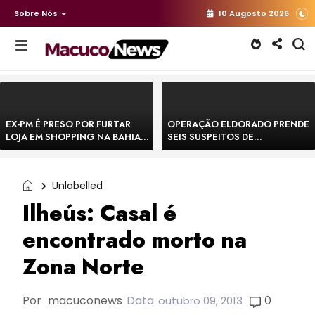
Sobre Nós
10 Augosto 2026
EX-PM É PRESO POR FURTAR
OPERAÇÃO ELDORADO PRENDE
LOJA EM SHOPPING NA BAHIA E
SEIS SUSPEITOS DE
ESCAPA CORRENDO DE
MOVIMENTAR R$ 25 MILHÕES
DELEGACIA
COM AGIOTAGEM
Unlabelled
Ilheús: Casal é
encontrado morto na
Zona Norte
Por
macuconews
Data
0
outubro 09, 2013