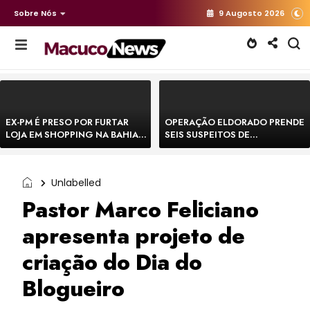
Sobre Nós
9 Augosto 2026
EX-PM É PRESO POR FURTAR
OPERAÇÃO ELDORADO PRENDE
LOJA EM SHOPPING NA BAHIA E
SEIS SUSPEITOS DE
ESCAPA CORRENDO DE
MOVIMENTAR R$ 25 MILHÕES
DELEGACIA
COM AGIOTAGEM
Unlabelled
Pastor Marco Feliciano
apresenta projeto de
criação do Dia do
Blogueiro