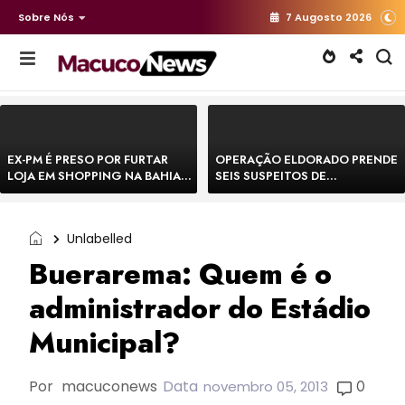
Sobre Nós
7 Augosto 2026
EX-PM É PRESO POR FURTAR
OPERAÇÃO ELDORADO PRENDE
LOJA EM SHOPPING NA BAHIA E
SEIS SUSPEITOS DE
ESCAPA CORRENDO DE
MOVIMENTAR R$ 25 MILHÕES
DELEGACIA
COM AGIOTAGEM
Unlabelled
Buerarema: Quem é o
administrador do Estádio
Municipal?
Por
macuconews
Data
0
novembro 05, 2013