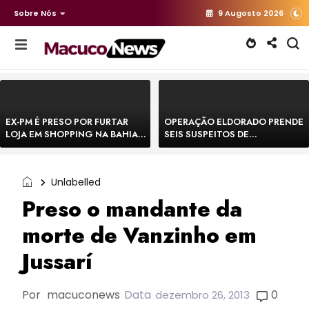
Sobre Nós
9 Augosto 2026
EX-PM É PRESO POR FURTAR
OPERAÇÃO ELDORADO PRENDE
LOJA EM SHOPPING NA BAHIA E
SEIS SUSPEITOS DE
ESCAPA CORRENDO DE
MOVIMENTAR R$ 25 MILHÕES
DELEGACIA
COM AGIOTAGEM
Unlabelled
Preso o mandante da
morte de Vanzinho em
Jussarí
Por
macuconews
Data
0
dezembro 26, 2013