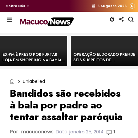
Sobre Nós
6 Augosto 2026
EX-PM É PRESO POR FURTAR
OPERAÇÃO ELDORADO PRENDE
LOJA EM SHOPPING NA BAHIA E
SEIS SUSPEITOS DE
ESCAPA CORRENDO DE
MOVIMENTAR R$ 25 MILHÕES
DELEGACIA
COM AGIOTAGEM
Unlabelled
Bandidos são recebidos
à bala por padre ao
tentar assaltar paróquia
Por
macuconews
Data
1
janeiro 25, 2014