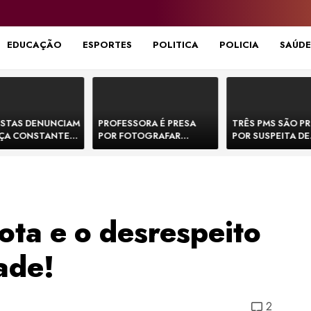
EDUCAÇÃO
ESPORTES
POLITICA
POLICIA
SAÚDE
STAS DENUNCIAM
PROFESSORA É PRESA
TRÊS PMS SÃO P
ÇA CONSTANTE
POR FOTOGRAFAR
POR SUSPEITA DE
NOS NA BR-330 E
PARTES ÍNTIMAS DE
EXECUTAR DOIS
ACIDENTES
BEBÊS EM CRECHE E
E FORJAR CENA D
MANDAR PARA EX-
CONFRONTO NA 
APRESENTADOR
ota e o desrespeito
ade!
2