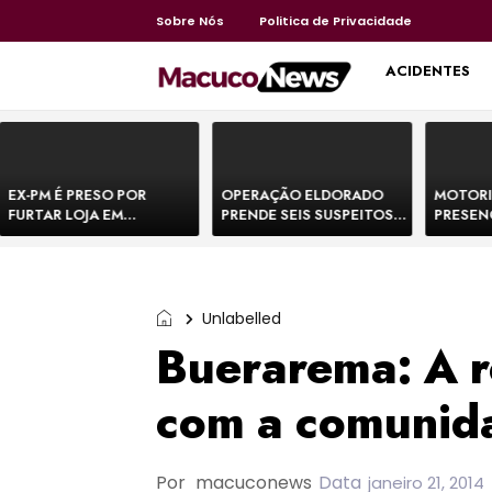
Sobre Nós
Politica de Privacidade
HOME
ACIDENTES
EX-PM É PRESO POR
OPERAÇÃO ELDORADO
MOTORI
FURTAR LOJA EM
PRENDE SEIS SUSPEITOS
PRESEN
SHOPPING NA BAHIA E
DE MOVIMENTAR R$ 25
DE BOVI
ESCAPA CORRENDO DE
MILHÕES COM
TEMEM 
DELEGACIA
AGIOTAGEM
Unlabelled
Buerarema: A r
com a comunid
Por
macuconews
Data
janeiro 21, 2014