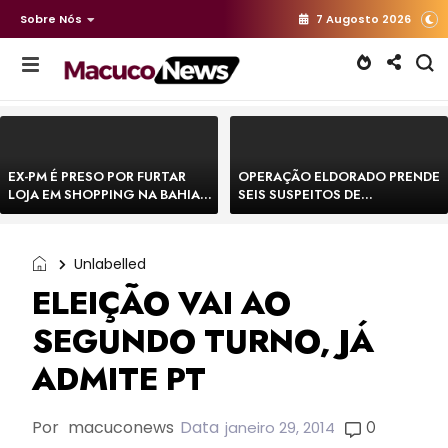
Sobre Nós
7 Augosto 2026
EX-PM É PRESO POR FURTAR
OPERAÇÃO ELDORADO PRENDE
LOJA EM SHOPPING NA BAHIA E
SEIS SUSPEITOS DE
ESCAPA CORRENDO DE
MOVIMENTAR R$ 25 MILHÕES
DELEGACIA
COM AGIOTAGEM
Unlabelled
ELEIÇÃO VAI AO
SEGUNDO TURNO, JÁ
ADMITE PT
Por
macuconews
Data
0
janeiro 29, 2014