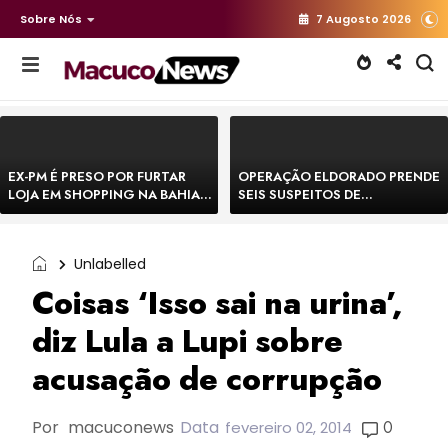
Sobre Nós
7 Augosto 2026
EX-PM É PRESO POR FURTAR
OPERAÇÃO ELDORADO PRENDE
LOJA EM SHOPPING NA BAHIA E
SEIS SUSPEITOS DE
ESCAPA CORRENDO DE
MOVIMENTAR R$ 25 MILHÕES
DELEGACIA
COM AGIOTAGEM
Unlabelled
Coisas ‘Isso sai na urina’,
diz Lula a Lupi sobre
acusação de corrupção
Por
macuconews
Data
0
fevereiro 02, 2014