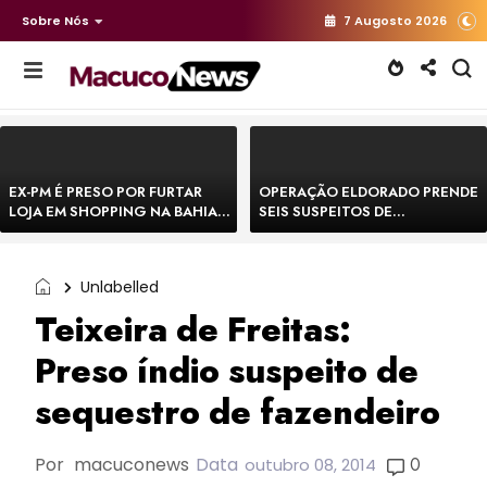
Sobre Nós
7 Augosto 2026
EX-PM É PRESO POR FURTAR
OPERAÇÃO ELDORADO PRENDE
LOJA EM SHOPPING NA BAHIA E
SEIS SUSPEITOS DE
ESCAPA CORRENDO DE
MOVIMENTAR R$ 25 MILHÕES
DELEGACIA
COM AGIOTAGEM
Unlabelled
Teixeira de Freitas:
Preso índio suspeito de
sequestro de fazendeiro
Por
macuconews
Data
0
outubro 08, 2014