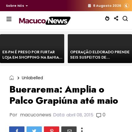
Sobre Nós
8 Augosto 2026
EX-PM É PRESO POR FURTAR
OPERAÇÃO ELDORADO PRENDE
LOJA EM SHOPPING NA BAHIA E
SEIS SUSPEITOS DE
ESCAPA CORRENDO DE
MOVIMENTAR R$ 25 MILHÕES
DELEGACIA
COM AGIOTAGEM
Unlabelled
Buerarema: Amplia o
Palco Grapiúna até maio
Por
macuconews
Data
0
abril 08, 2015