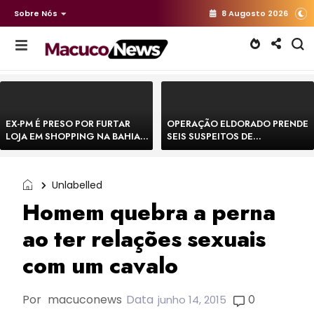
Sobre Nós
8 Augosto 2026
EX-PM É PRESO POR FURTAR
OPERAÇÃO ELDORADO PRENDE
LOJA EM SHOPPING NA BAHIA E
SEIS SUSPEITOS DE
ESCAPA CORRENDO DE
MOVIMENTAR R$ 25 MILHÕES
DELEGACIA
COM AGIOTAGEM
Unlabelled
Homem quebra a perna
ao ter relações sexuais
com um cavalo
Por
macuconews
Data
0
junho 14, 2015